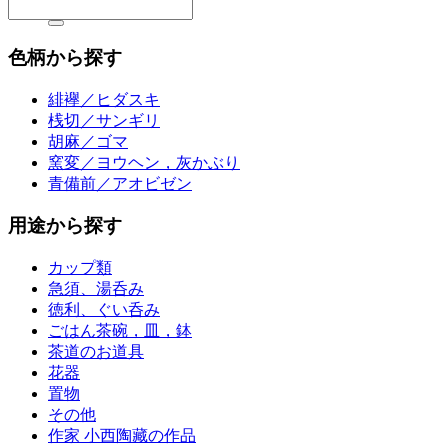
色柄から探す
緋襷／ヒダスキ
桟切／サンギリ
胡麻／ゴマ
窯変／ヨウヘン，灰かぶり
青備前／アオビゼン
用途から探す
カップ類
急須、湯呑み
徳利、ぐい呑み
ごはん茶碗，皿，鉢
茶道のお道具
花器
置物
その他
作家 小西陶藏の作品