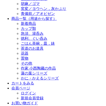
胡麻／ゴマ
窯変／ヨウヘン，灰かぶり
青備前／アオビゼン
商品一覧（用途から探す）
新着商品
カップ類
急須、湯呑み
徳利、ぐい呑み
ごはん茶碗，皿，鉢
茶道のお道具
花器
置物
その他
作家 小西陶藏の作品
蓮の葉シリーズ
かに・かえるシリーズ
カートをみる
会員ページ
ログイン
新規会員登録
お買い物ガイド