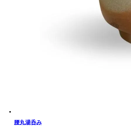
腰丸湯呑み