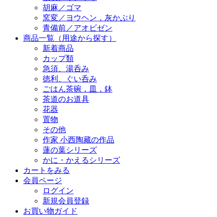
胡麻／ゴマ
窯変／ヨウヘン，灰かぶり
青備前／アオビゼン
商品一覧（用途から探す）
新着商品
カップ類
急須、湯呑み
徳利、ぐい呑み
ごはん茶碗，皿，鉢
茶道のお道具
花器
置物
その他
作家 小西陶藏の作品
蓮の葉シリーズ
かに・かえるシリーズ
カートをみる
会員ページ
ログイン
新規会員登録
お買い物ガイド