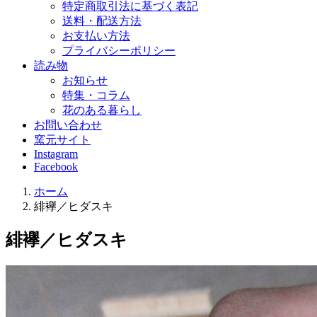
特定商取引法に基づく表記
送料・配送方法
お支払い方法
プライバシーポリシー
読み物
お知らせ
特集・コラム
花のある暮らし
お問い合わせ
窯元サイト
Instagram
Facebook
ホーム
緋襷／ヒダスキ
緋襷／ヒダスキ