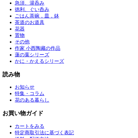
急須、湯呑み
徳利、ぐい呑み
ごはん茶碗，皿，鉢
茶道のお道具
花器
置物
その他
作家 小西陶藏の作品
蓮の葉シリーズ
かに・かえるシリーズ
読み物
お知らせ
特集・コラム
花のある暮らし
お買い物ガイド
カートをみる
特定商取引法に基づく表記