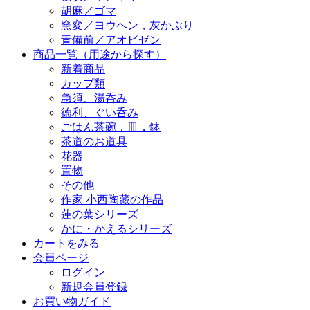
胡麻／ゴマ
窯変／ヨウヘン，灰かぶり
青備前／アオビゼン
商品一覧（用途から探す）
新着商品
カップ類
急須、湯呑み
徳利、ぐい呑み
ごはん茶碗，皿，鉢
茶道のお道具
花器
置物
その他
作家 小西陶藏の作品
蓮の葉シリーズ
かに・かえるシリーズ
カートをみる
会員ページ
ログイン
新規会員登録
お買い物ガイド