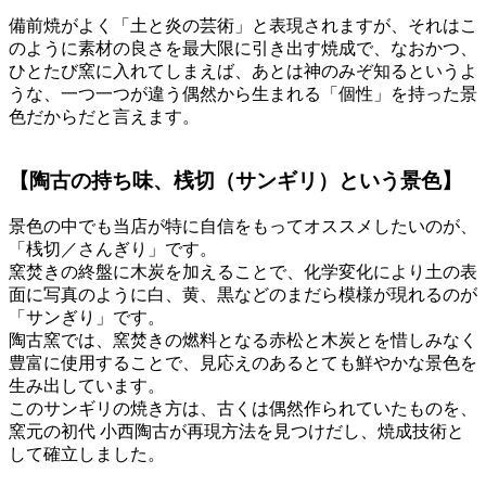
備前焼がよく「土と炎の芸術」と表現されますが、それはこ
のように素材の良さを最大限に引き出す焼成で、なおかつ、
ひとたび窯に入れてしまえば、あとは神のみぞ知るというよ
うな、一つ一つが違う偶然から生まれる「個性」を持った景
色だからだと言えます。
【陶古の持ち味、桟切（サンギリ）という景色】
景色の中でも当店が特に自信をもってオススメしたいのが、
「桟切／さんぎり」です。
窯焚きの終盤に木炭を加えることで、化学変化により土の表
面に写真のように白、黄、黒などのまだら模様が現れるのが
「サンぎり」です。
陶古窯では、窯焚きの燃料となる赤松と木炭とを惜しみなく
豊富に使用することで、見応えのあるとても鮮やかな景色を
生み出しています。
このサンギリの焼き方は、古くは偶然作られていたものを、
窯元の初代 小西陶古が再現方法を見つけだし、焼成技術と
して確立しました。