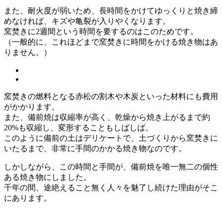
また、耐火度が弱いため、長時間をかけてゆっくりと焼き締
めなければ、キズや亀裂が入りやくなります。
窯焚きに2週間という時間を要するのはこのためです。
（一般的に、これほどまで窯焚きに時間をかける焼き物はあ
りません。）
窯焚きの燃料となる赤松の割木や木炭といった材料にも費用
がかかります。
また、備前焼は収縮率が高く、乾燥から焼き上がるまで約
20%も収縮し、変形することもしばしば。
このように備前の土はデリケートで、土づくりから窯焚きに
いたるまで、非常に手間のかかる焼き物なのです。
しかしながら、この時間と手間が、備前焼を唯一無二の個性
ある焼き物にしました。
千年の間、途絶えること無く人々を魅了し続けた理由がそこ
にあります。