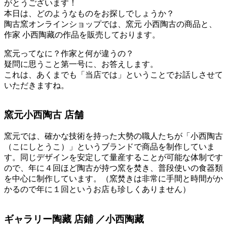
がとうございます！
本日は、どのようなものをお探しでしょうか？
陶古窯オンラインショップでは、窯元 小西陶古の商品と、
作家 小西陶藏の作品を販売しております。
窯元ってなに？作家と何が違うの？
疑問に思うこと第一号に、お答えします。
これは、あくまでも「当店では」ということでお話しさせて
いただきますね。
窯元小西陶古 店舗
窯元では、確かな技術を持った大勢の職人たちが「小西陶古
（こにしとうこ）」というブランドで商品を制作していま
す。同じデザインを安定して量産することが可能な体制です
ので、年に４回ほど陶古が持つ窯を焚き、普段使いの食器類
を中心に制作しています。（窯焚きは非常に手間と時間がか
かるので年に１回というお店も珍しくありません）
ギャラリー陶藏 店鋪 ／小西陶藏