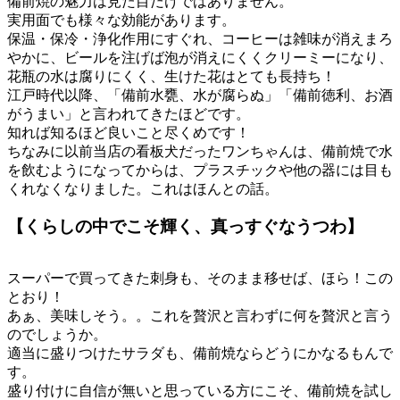
備前焼の魅力は見た目だけではありません。
実用面でも様々な効能があります。
保温・保冷・浄化作用にすぐれ、コーヒーは雑味が消えまろ
やかに、ビールを注げば泡が消えにくくクリーミーになり、
花瓶の水は腐りにくく、生けた花はとても長持ち！
江戸時代以降、「備前水甕、水が腐らぬ」「備前徳利、お酒
がうまい」と言われてきたほどです。
知れば知るほど良いこと尽くめです！
ちなみに以前当店の看板犬だったワンちゃんは、備前焼で水
を飲むようになってからは、プラスチックや他の器には目も
くれなくなりました。これはほんとの話。
【くらしの中でこそ輝く、真っすぐなうつわ】
スーパーで買ってきた刺身も、そのまま移せば、ほら！この
とおり！
あぁ、美味しそう。。これを贅沢と言わずに何を贅沢と言う
のでしょうか。
適当に盛りつけたサラダも、備前焼ならどうにかなるもんで
す。
盛り付けに自信が無いと思っている方にこそ、備前焼を試し