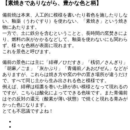
【素焼きでありながら、豊かな色と柄】
備前焼は本来、人工的に模様を書いたり着色を施したりしな
い、釉薬（うわぐすり）を使わない、「素焼き」という焼き
物にあたります。
一方で、土に鉄分を含むということと、長時間の窯焚きによ
り、燃料の灰がかかるなどして、釉薬を使わないにも関わら
ず、様々な色柄が表面に現れます。
これを景色と呼びます。
備前の景色には主に「緋襷／ひだすき」「桟切／さんぎり」
「胡麻／ごま」「灰かぶり」「青備前／あおびぜん」などが
ありますが、これらは焼き方や窯の中の置き場所が違うだけ
で、すべて同じ土から生み出される色と模様です。
例えば、緋襷は稲藁を巻いた跡が赤い模様となって現れるの
ですが、こちらは酸化によってできる色味です。また青備前
はその反対の還元（酸素が薄い状態）で焼くと現れる青みが
かった色になります。
とても不思議ですよね！