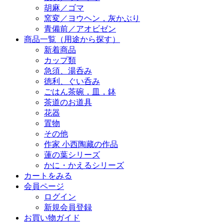
胡麻／ゴマ
窯変／ヨウヘン，灰かぶり
青備前／アオビゼン
商品一覧（用途から探す）
新着商品
カップ類
急須、湯呑み
徳利、ぐい呑み
ごはん茶碗，皿，鉢
茶道のお道具
花器
置物
その他
作家 小西陶藏の作品
蓮の葉シリーズ
かに・かえるシリーズ
カートをみる
会員ページ
ログイン
新規会員登録
お買い物ガイド