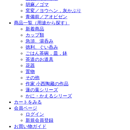
胡麻／ゴマ
窯変／ヨウヘン，灰かぶり
青備前／アオビゼン
商品一覧（用途から探す）
新着商品
カップ類
急須、湯呑み
徳利、ぐい呑み
ごはん茶碗，皿，鉢
茶道のお道具
花器
置物
その他
作家 小西陶藏の作品
蓮の葉シリーズ
かに・かえるシリーズ
カートをみる
会員ページ
ログイン
新規会員登録
お買い物ガイド