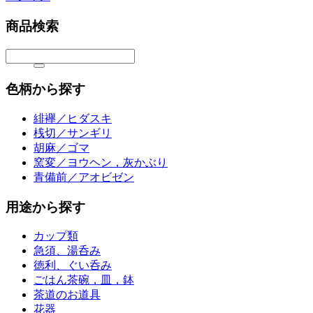
商品検索
色柄から探す
緋襷／ヒダスキ
桟切／サンギリ
胡麻／ゴマ
窯変／ヨウヘン，灰かぶり
青備前／アオビゼン
用途から探す
カップ類
急須、湯呑み
徳利、ぐい呑み
ごはん茶碗，皿，鉢
茶道のお道具
花器