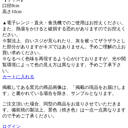
口径8cm
高さ10cm
▲電子レンジ・直火・食洗機でのご使用はお控えください。
また、熱湯をかけると破損する恐れがありますのでお控えく
ださい。
※製法上、白いスジが見られたり、灰を被ってザラザラとし
た部分がありますがキズではありません。予めご理解の上お
買い求めください。
※なるべく色味を再現するよう心がけておりますが、光や閲
覧環境によって色の見え方は異なります。予めご了承下さ
い。
カートに入れる
掲載してある
窯元
の商品画像は、
「掲載の現品をお届けしま
す」と書かれている場合を除き、サンプルとなります。
ご注文頂いた場合、同型の商品をお送りさせていただきま
す。備前焼の製法上、景色（焼き色）は一点一点異なります
ので予めご了承ください。
ログイン