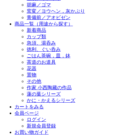
胡麻／ゴマ
窯変／ヨウヘン，灰かぶり
青備前／アオビゼン
商品一覧（用途から探す）
新着商品
カップ類
急須、湯呑み
徳利、ぐい呑み
ごはん茶碗，皿，鉢
茶道のお道具
花器
置物
その他
作家 小西陶藏の作品
蓮の葉シリーズ
かに・かえるシリーズ
カートをみる
会員ページ
ログイン
新規会員登録
お買い物ガイド