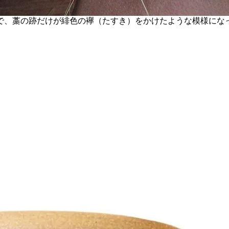
で、藁の跡だけが緋色の襷（たすき）をかけたような模様になっ