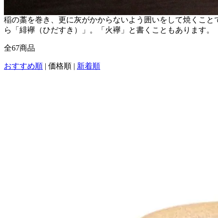
稲の藁を巻き、更に灰がかからないよう囲いをして焼くこと
ら「緋襷（ひだすき）」。「火襷」と書くこともあります。
全
67
商品
おすすめ順
|
価格順
|
新着順