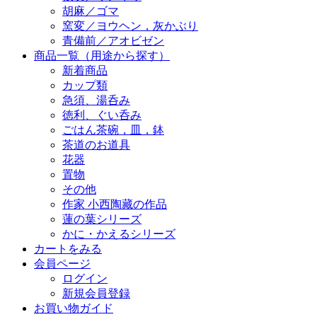
胡麻／ゴマ
窯変／ヨウヘン，灰かぶり
青備前／アオビゼン
商品一覧（用途から探す）
新着商品
カップ類
急須、湯呑み
徳利、ぐい呑み
ごはん茶碗，皿，鉢
茶道のお道具
花器
置物
その他
作家 小西陶藏の作品
蓮の葉シリーズ
かに・かえるシリーズ
カートをみる
会員ページ
ログイン
新規会員登録
お買い物ガイド