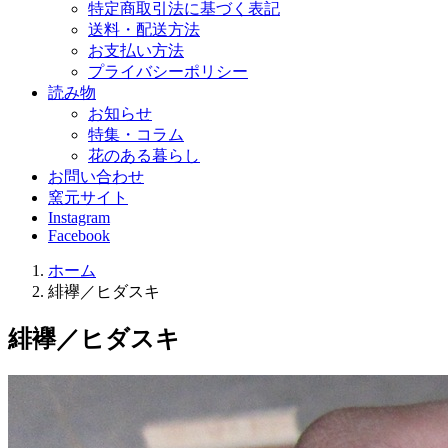
特定商取引法に基づく表記
送料・配送方法
お支払い方法
プライバシーポリシー
読み物
お知らせ
特集・コラム
花のある暮らし
お問い合わせ
窯元サイト
Instagram
Facebook
ホーム
緋襷／ヒダスキ
緋襷／ヒダスキ