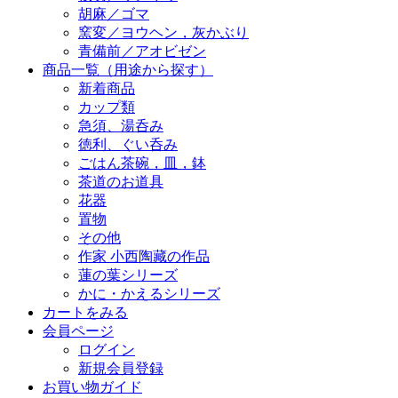
胡麻／ゴマ
窯変／ヨウヘン，灰かぶり
青備前／アオビゼン
商品一覧（用途から探す）
新着商品
カップ類
急須、湯呑み
徳利、ぐい呑み
ごはん茶碗，皿，鉢
茶道のお道具
花器
置物
その他
作家 小西陶藏の作品
蓮の葉シリーズ
かに・かえるシリーズ
カートをみる
会員ページ
ログイン
新規会員登録
お買い物ガイド