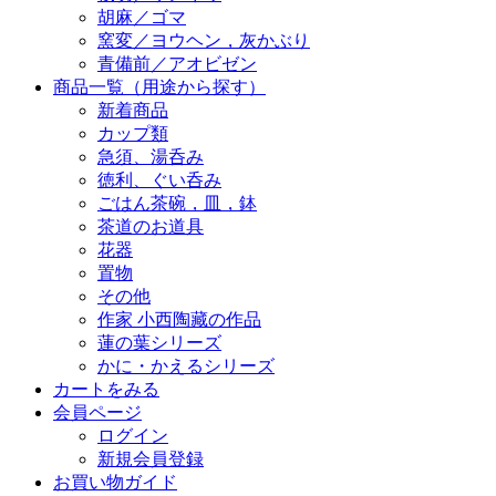
胡麻／ゴマ
窯変／ヨウヘン，灰かぶり
青備前／アオビゼン
商品一覧（用途から探す）
新着商品
カップ類
急須、湯呑み
徳利、ぐい呑み
ごはん茶碗，皿，鉢
茶道のお道具
花器
置物
その他
作家 小西陶藏の作品
蓮の葉シリーズ
かに・かえるシリーズ
カートをみる
会員ページ
ログイン
新規会員登録
お買い物ガイド