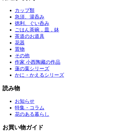
カップ類
急須、湯呑み
徳利、ぐい呑み
ごはん茶碗，皿，鉢
茶道のお道具
花器
置物
その他
作家 小西陶藏の作品
蓮の葉シリーズ
かに・かえるシリーズ
読み物
お知らせ
特集・コラム
花のある暮らし
お買い物ガイド