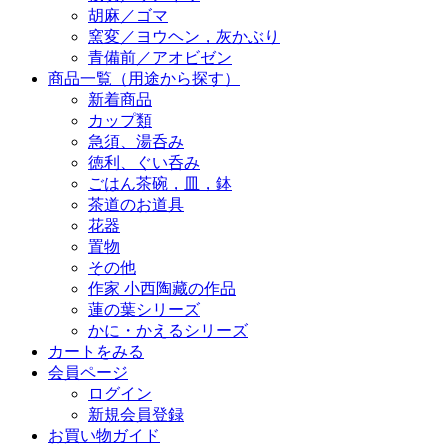
胡麻／ゴマ
窯変／ヨウヘン，灰かぶり
青備前／アオビゼン
商品一覧（用途から探す）
新着商品
カップ類
急須、湯呑み
徳利、ぐい呑み
ごはん茶碗，皿，鉢
茶道のお道具
花器
置物
その他
作家 小西陶藏の作品
蓮の葉シリーズ
かに・かえるシリーズ
カートをみる
会員ページ
ログイン
新規会員登録
お買い物ガイド