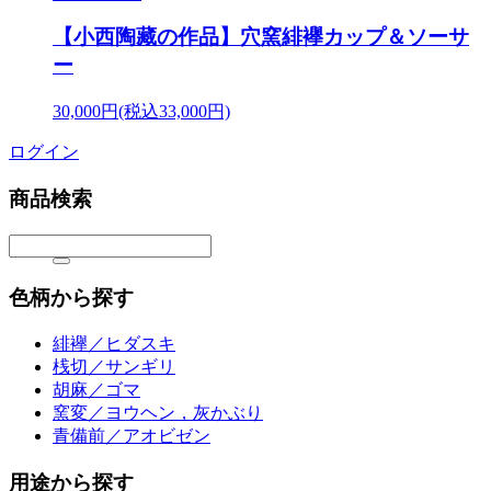
【小西陶藏の作品】穴窯緋襷カップ＆ソーサ
ー
30,000円(税込33,000円)
ログイン
商品検索
色柄から探す
緋襷／ヒダスキ
桟切／サンギリ
胡麻／ゴマ
窯変／ヨウヘン，灰かぶり
青備前／アオビゼン
用途から探す