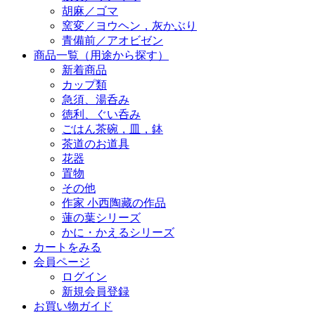
胡麻／ゴマ
窯変／ヨウヘン，灰かぶり
青備前／アオビゼン
商品一覧（用途から探す）
新着商品
カップ類
急須、湯呑み
徳利、ぐい呑み
ごはん茶碗，皿，鉢
茶道のお道具
花器
置物
その他
作家 小西陶藏の作品
蓮の葉シリーズ
かに・かえるシリーズ
カートをみる
会員ページ
ログイン
新規会員登録
お買い物ガイド