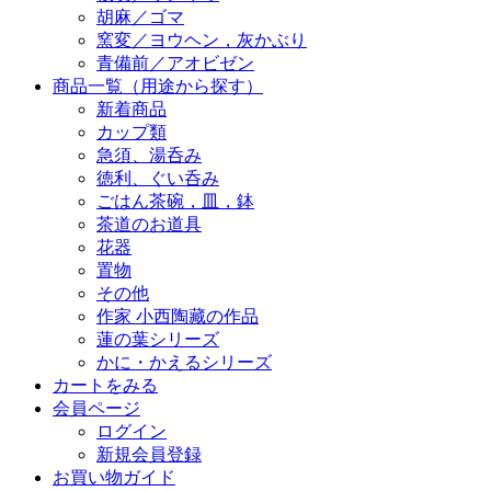
胡麻／ゴマ
窯変／ヨウヘン，灰かぶり
青備前／アオビゼン
商品一覧（用途から探す）
新着商品
カップ類
急須、湯呑み
徳利、ぐい呑み
ごはん茶碗，皿，鉢
茶道のお道具
花器
置物
その他
作家 小西陶藏の作品
蓮の葉シリーズ
かに・かえるシリーズ
カートをみる
会員ページ
ログイン
新規会員登録
お買い物ガイド