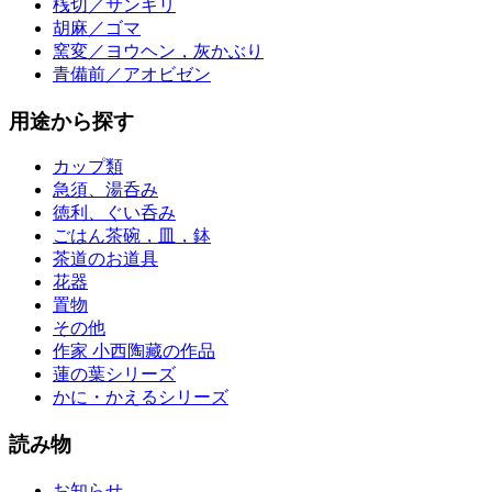
桟切／サンギリ
胡麻／ゴマ
窯変／ヨウヘン，灰かぶり
青備前／アオビゼン
用途から探す
カップ類
急須、湯呑み
徳利、ぐい呑み
ごはん茶碗，皿，鉢
茶道のお道具
花器
置物
その他
作家 小西陶藏の作品
蓮の葉シリーズ
かに・かえるシリーズ
読み物
お知らせ