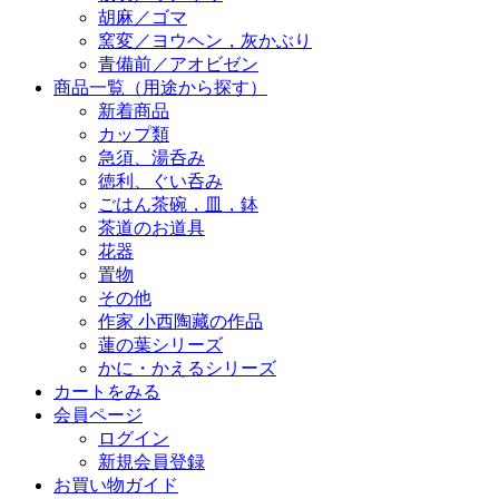
胡麻／ゴマ
窯変／ヨウヘン，灰かぶり
青備前／アオビゼン
商品一覧（用途から探す）
新着商品
カップ類
急須、湯呑み
徳利、ぐい呑み
ごはん茶碗，皿，鉢
茶道のお道具
花器
置物
その他
作家 小西陶藏の作品
蓮の葉シリーズ
かに・かえるシリーズ
カートをみる
会員ページ
ログイン
新規会員登録
お買い物ガイド