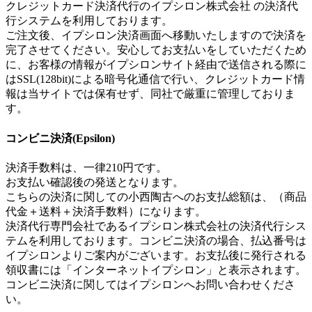
クレジットカード決済代行のイプシロン株式会社 の決済代
行システムを利用しております。
ご注文後、イプシロン決済画面へ移動いたしますので決済を
完了させてください。安心してお支払いをしていただくため
に、お客様の情報がイプシロンサイト経由で送信される際に
はSSL(128bit)による暗号化通信で行い、クレジットカード情
報は当サイトでは保有せず、同社で厳重に管理しておりま
す。
コンビニ決済(Epsilon)
決済手数料は、一律210円です。
お支払い確認後の発送となります。
こちらの決済に関しての小西陶古へのお支払総額は、（商品
代金＋送料＋決済手数料）になります。
決済代行専門会社であるイプシロン株式会社の決済代行シス
テムを利用しております。コンビニ決済の場合、払込番号は
イプシロンよりご案内がございます。お支払後に発行される
領収書には「インターネットイプシロン」と表示されます。
コンビニ決済に関してはイプシロンへお問い合わせくださ
い。