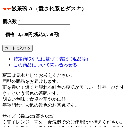
飯茶碗 A（愛され系ヒダスキ）
購入数
価格
2,500円(税込2,750円)
特定商取引法に基づく表記（返品等）
この商品について問い合わせる
写真は見本としてお考えください。
同型の商品をお届けします。
藁を巻いて焼くと現れる緋色の模様が美しい「緋襷・ひだす
き」という景色の茶碗です。
明るい色味で食卓が華やかに◎
年齢問わず人気の景色のお茶碗です。
サイズ【径12cm 高さ6cm】
※電子レンジ・直火・食洗機でのご使用はお控えください。