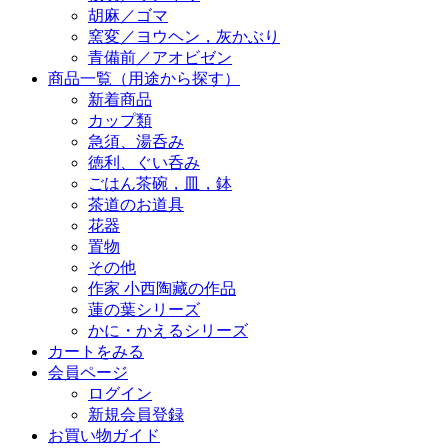
胡麻／ゴマ
窯変／ヨウヘン，灰かぶり
青備前／アオビゼン
商品一覧（用途から探す）
新着商品
カップ類
急須、湯呑み
徳利、ぐい呑み
ごはん茶碗，皿，鉢
茶道のお道具
花器
置物
その他
作家 小西陶藏の作品
蓮の葉シリーズ
かに・かえるシリーズ
カートをみる
会員ページ
ログイン
新規会員登録
お買い物ガイド