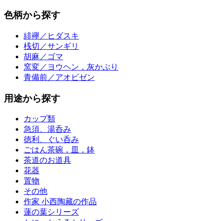
色柄から探す
緋襷／ヒダスキ
桟切／サンギリ
胡麻／ゴマ
窯変／ヨウヘン，灰かぶり
青備前／アオビゼン
用途から探す
カップ類
急須、湯呑み
徳利、ぐい呑み
ごはん茶碗，皿，鉢
茶道のお道具
花器
置物
その他
作家 小西陶藏の作品
蓮の葉シリーズ