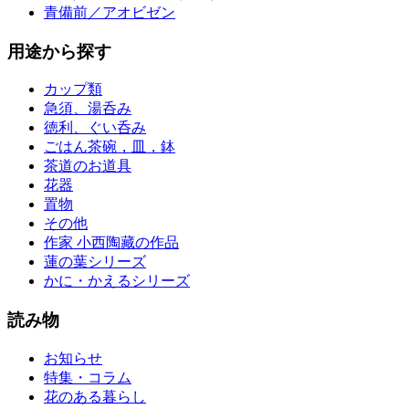
青備前／アオビゼン
用途から探す
カップ類
急須、湯呑み
徳利、ぐい呑み
ごはん茶碗，皿，鉢
茶道のお道具
花器
置物
その他
作家 小西陶藏の作品
蓮の葉シリーズ
かに・かえるシリーズ
読み物
お知らせ
特集・コラム
花のある暮らし