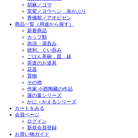
胡麻／ゴマ
窯変／ヨウヘン，灰かぶり
青備前／アオビゼン
商品一覧（用途から探す）
新着商品
カップ類
急須、湯呑み
徳利、ぐい呑み
ごはん茶碗，皿，鉢
茶道のお道具
花器
置物
その他
作家 小西陶藏の作品
蓮の葉シリーズ
かに・かえるシリーズ
カートをみる
会員ページ
ログイン
新規会員登録
お買い物ガイド