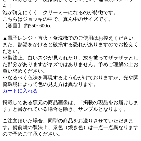
キ！
泡が消えにくく、クリーミーになるのが特徴です。
こちらはジョッキの中で、真ん中のサイズです。
【容量】 約550~600cc
▲電子レンジ・直火・食洗機でのご使用はお控えください。
また、熱湯をかけると破損する恐れがありますのでお控えく
ださい。
※製法上、白いスジが見られたり、灰を被ってザラザラとし
た部分がありますがキズではありません。予めご理解の上お
買い求めください。
※なるべく色味を再現するよう心がけておりますが、光や閲
覧環境によって色の見え方は異なります。
カートに入れる
掲載してある
窯元
の商品画像は、
「掲載の現品をお届けしま
す」と書かれている場合を除き、サンプルとなります。
ご注文頂いた場合、同型の商品をお送りさせていただきま
す。備前焼の製法上、景色（焼き色）は一点一点異なります
ので予めご了承ください。