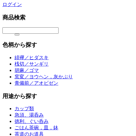
ログイン
商品検索
色柄から探す
緋襷／ヒダスキ
桟切／サンギリ
胡麻／ゴマ
窯変／ヨウヘン，灰かぶり
青備前／アオビゼン
用途から探す
カップ類
急須、湯呑み
徳利、ぐい呑み
ごはん茶碗，皿，鉢
茶道のお道具