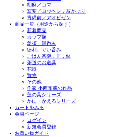
胡麻／ゴマ
窯変／ヨウヘン，灰かぶり
青備前／アオビゼン
商品一覧（用途から探す）
新着商品
カップ類
急須、湯呑み
徳利、ぐい呑み
ごはん茶碗，皿，鉢
茶道のお道具
花器
置物
その他
作家 小西陶藏の作品
蓮の葉シリーズ
かに・かえるシリーズ
カートをみる
会員ページ
ログイン
新規会員登録
お買い物ガイド