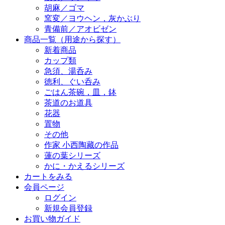
胡麻／ゴマ
窯変／ヨウヘン，灰かぶり
青備前／アオビゼン
商品一覧（用途から探す）
新着商品
カップ類
急須、湯呑み
徳利、ぐい呑み
ごはん茶碗，皿，鉢
茶道のお道具
花器
置物
その他
作家 小西陶藏の作品
蓮の葉シリーズ
かに・かえるシリーズ
カートをみる
会員ページ
ログイン
新規会員登録
お買い物ガイド