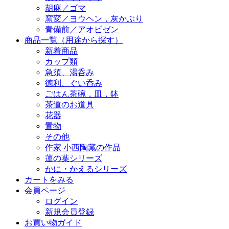
胡麻／ゴマ
窯変／ヨウヘン，灰かぶり
青備前／アオビゼン
商品一覧（用途から探す）
新着商品
カップ類
急須、湯呑み
徳利、ぐい呑み
ごはん茶碗，皿，鉢
茶道のお道具
花器
置物
その他
作家 小西陶藏の作品
蓮の葉シリーズ
かに・かえるシリーズ
カートをみる
会員ページ
ログイン
新規会員登録
お買い物ガイド