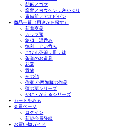
胡麻／ゴマ
窯変／ヨウヘン，灰かぶり
青備前／アオビゼン
商品一覧（用途から探す）
新着商品
カップ類
急須、湯呑み
徳利、ぐい呑み
ごはん茶碗，皿，鉢
茶道のお道具
花器
置物
その他
作家 小西陶藏の作品
蓮の葉シリーズ
かに・かえるシリーズ
カートをみる
会員ページ
ログイン
新規会員登録
お買い物ガイド