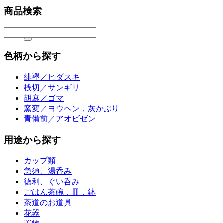
商品検索
色柄から探す
緋襷／ヒダスキ
桟切／サンギリ
胡麻／ゴマ
窯変／ヨウヘン，灰かぶり
青備前／アオビゼン
用途から探す
カップ類
急須、湯呑み
徳利、ぐい呑み
ごはん茶碗，皿，鉢
茶道のお道具
花器