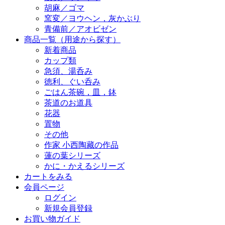
胡麻／ゴマ
窯変／ヨウヘン，灰かぶり
青備前／アオビゼン
商品一覧（用途から探す）
新着商品
カップ類
急須、湯呑み
徳利、ぐい呑み
ごはん茶碗，皿，鉢
茶道のお道具
花器
置物
その他
作家 小西陶藏の作品
蓮の葉シリーズ
かに・かえるシリーズ
カートをみる
会員ページ
ログイン
新規会員登録
お買い物ガイド